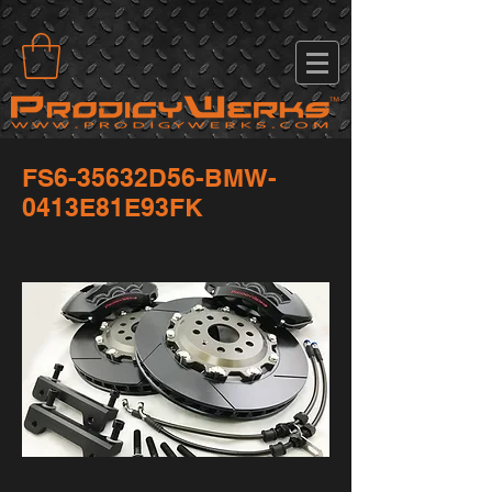
FS6-35632D56-BMW-
0413E81E93FK